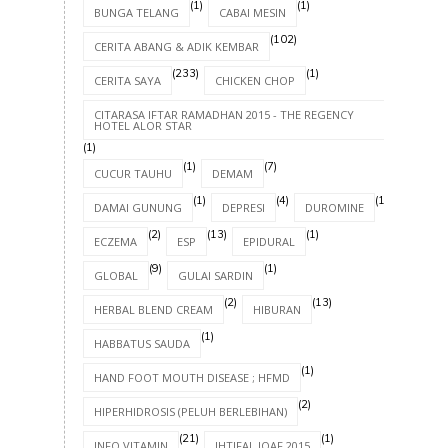
(1)
(1)
BUNGA TELANG
CABAI MESIN
(102)
CERITA ABANG & ADIK KEMBAR
(233)
(1)
CERITA SAYA
CHICKEN CHOP
CITARASA IFTAR RAMADHAN 2015 - THE REGENCY
HOTEL ALOR STAR
(1)
(1)
(7)
CUCUR TAUHU
DEMAM
(1)
(4)
(1)
DAMAI GUNUNG
DEPRESI
DUROMINE
(2)
(13)
(1)
ECZEMA
ESP
EPIDURAL
(9)
(1)
GLOBAL
GULAI SARDIN
(2)
(13)
HERBAL BLEND CREAM
HIBURAN
(1)
HABBATUS SAUDA
(1)
HAND FOOT MOUTH DISEASE ; HFMD
(2)
HIPERHIDROSIS (PELUH BERLEBIHAN)
(21)
(1)
INFO VITAMIN
IHTIFAL JQAF 2015