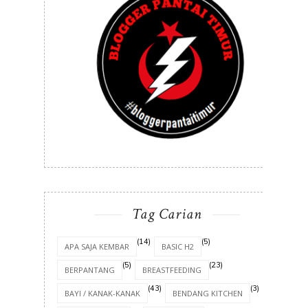
Tag Carian
(14)
(5)
APA SAJA KEMBAR
BASIC H2
(5)
(23)
BERPANTANG
BREASTFEEDING
(43)
(3)
BAYI / KANAK-KANAK
BENDANG KITCHEN