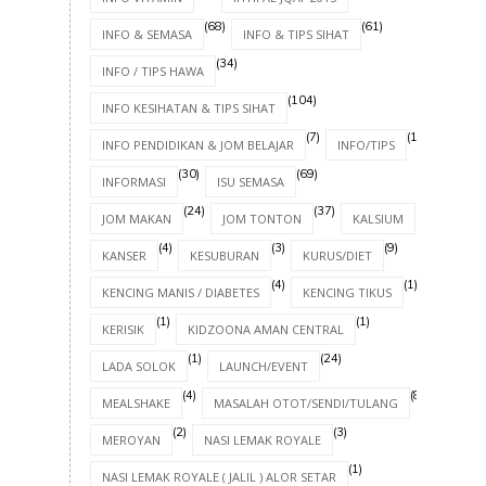
(68)
(61)
INFO & SEMASA
INFO & TIPS SIHAT
(34)
INFO / TIPS HAWA
(104)
INFO KESIHATAN & TIPS SIHAT
(7)
(17)
INFO PENDIDIKAN & JOM BELAJAR
INFO/TIPS
(30)
(69)
INFORMASI
ISU SEMASA
(24)
(37)
(4)
JOM MAKAN
JOM TONTON
KALSIUM
(4)
(3)
(9)
KANSER
KESUBURAN
KURUS/DIET
(4)
(1)
KENCING MANIS / DIABETES
KENCING TIKUS
(1)
(1)
KERISIK
KIDZOONA AMAN CENTRAL
(1)
(24)
LADA SOLOK
LAUNCH/EVENT
(4)
(8)
MEALSHAKE
MASALAH OTOT/SENDI/TULANG
(2)
(3)
MEROYAN
NASI LEMAK ROYALE
(1)
NASI LEMAK ROYALE ( JALIL ) ALOR SETAR