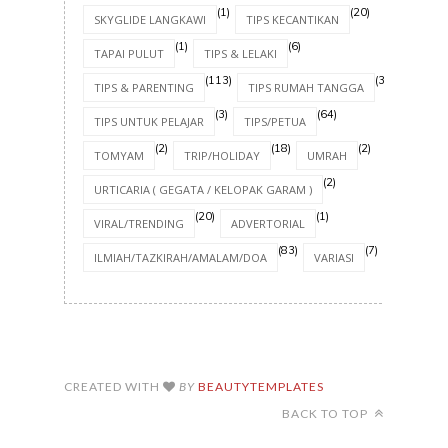
(1)
(20)
SKYGLIDE LANGKAWI
TIPS KECANTIKAN
(1)
(6)
TAPAI PULUT
TIPS & LELAKI
(113)
(30)
TIPS & PARENTING
TIPS RUMAH TANGGA
(3)
(64)
TIPS UNTUK PELAJAR
TIPS/PETUA
(2)
(18)
(2)
TOMYAM
TRIP/HOLIDAY
UMRAH
(2)
URTICARIA ( GEGATA / KELOPAK GARAM )
(20)
(1)
VIRAL/TRENDING
ADVERTORIAL
(83)
(7)
ILMIAH/TAZKIRAH/AMALAM/DOA
VARIASI
CREATED WITH
BY
BEAUTYTEMPLATES
BACK TO TOP