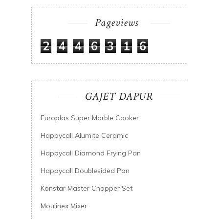
Pageviews
2
4
4
6
3
1
6
GAJET DAPUR
Europlas Super Marble Cooker
Happycall Alumite Ceramic
Happycall Diamond Frying Pan
Happycall Doublesided Pan
Konstar Master Chopper Set
Moulinex Mixer