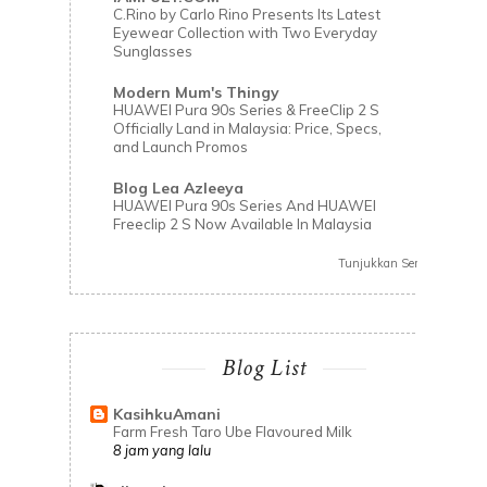
C.Rino by Carlo Rino Presents Its Latest
Eyewear Collection with Two Everyday
Sunglasses
Modern Mum's Thingy
HUAWEI Pura 90s Series & FreeClip 2 S
Officially Land in Malaysia: Price, Specs,
and Launch Promos
Blog Lea Azleeya
HUAWEI Pura 90s Series And HUAWEI
Freeclip 2 S Now Available In Malaysia
Tunjukkan Semua
Blog List
KasihkuAmani
Farm Fresh Taro Ube Flavoured Milk
8 jam yang lalu