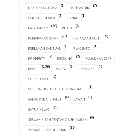
(1)
(7)
NASI UKAM UTARA
OSTEMATRIX
(3)
(1)
OBESITI / GEMUK
PANAU
(20)
(6)
PREGNANCY
PUASA
(20)
(9)
PEMAKANAN SIHAT
PENJAGAAN KULIT
(8)
(1)
PERLUKAN BANTUAN
PLACENTO
(2)
(2)
(8)
PROPERTY
RESDUNG
RAMADHAN 2015
(138)
(84)
(43)
RESEPI
REVIEW
SHAKLEE
(1)
SLIPPED DISC
(1)
SUBCONJUNCTIVAL HAEMORRHAGE.
(4)
(2)
SALAK DENAI CHALET
SAWAN
(1)
SAYUR KELADI
(5)
SEBUAH KISAH TENTANG KEHIDUPAN
(93)
SEKADAR PERKONGSIAN