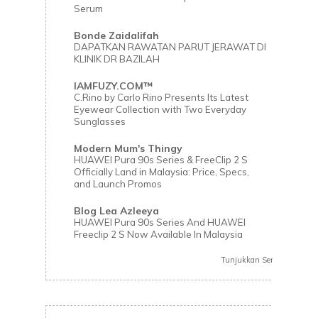
Serum
Bonde Zaidalifah
DAPATKAN RAWATAN PARUT JERAWAT DI
KLINIK DR BAZILAH
IAMFUZY.COM™
C.Rino by Carlo Rino Presents Its Latest
Eyewear Collection with Two Everyday
Sunglasses
Modern Mum's Thingy
HUAWEI Pura 90s Series & FreeClip 2 S
Officially Land in Malaysia: Price, Specs,
and Launch Promos
Blog Lea Azleeya
HUAWEI Pura 90s Series And HUAWEI
Freeclip 2 S Now Available In Malaysia
Tunjukkan Semua