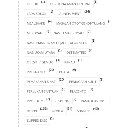
(1)
(1)
KERISIK
KIDZOONA AMAN CENTRAL
(1)
(24)
LADA SOLOK
LAUNCH/EVENT
(4)
(8)
MEALSHAKE
MASALAH OTOT/SENDI/TULANG
(2)
(3)
MEROYAN
NASI LEMAK ROYALE
(1)
NASI LEMAK ROYALE ( JALIL ) ALOR SETAR
(1)
(7)
NASI UKAM UTARA
OSTEMATRIX
(3)
(1)
OBESITI / GEMUK
PANAU
(20)
(6)
PREGNANCY
PUASA
(20)
(9)
PEMAKANAN SIHAT
PENJAGAAN KULIT
(8)
(1)
PERLUKAN BANTUAN
PLACENTO
(2)
(2)
(8)
PROPERTY
RESDUNG
RAMADHAN 2015
(138)
(84)
(43)
RESEPI
REVIEW
SHAKLEE
(1)
SLIPPED DISC
(1)