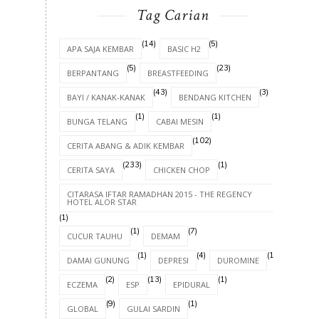
Tag Carian
(14)
(5)
APA SAJA KEMBAR
BASIC H2
(5)
(23)
BERPANTANG
BREASTFEEDING
(43)
(3)
BAYI / KANAK-KANAK
BENDANG KITCHEN
(1)
(1)
BUNGA TELANG
CABAI MESIN
(102)
CERITA ABANG & ADIK KEMBAR
(233)
(1)
CERITA SAYA
CHICKEN CHOP
CITARASA IFTAR RAMADHAN 2015 - THE REGENCY
HOTEL ALOR STAR
(1)
(1)
(7)
CUCUR TAUHU
DEMAM
(1)
(4)
(1)
DAMAI GUNUNG
DEPRESI
DUROMINE
(2)
(13)
(1)
ECZEMA
ESP
EPIDURAL
(9)
(1)
GLOBAL
GULAI SARDIN