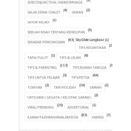
SUBCONJUNCTIVAL HAEMORRHAGE.
(4)
(2)
SALAK DENAI CHALET
SAWAN
(1)
SAYUR KELADI
(5)
SEBUAH KISAH TENTANG KEHIDUPAN
(93)
SkyGlide Langkawi
(1)
SEKADAR PERKONGSIAN
(20)
TIPS KECANTIKAN
(1)
(6)
TAPAI PULUT
TIPS & LELAKI
(113)
(30)
TIPS & PARENTING
TIPS RUMAH TANGGA
(3)
(64)
TIPS UNTUK PELAJAR
TIPS/PETUA
(2)
(18)
(2)
TOMYAM
TRIP/HOLIDAY
UMRAH
(2)
URTICARIA ( GEGATA / KELOPAK GARAM )
(20)
(1)
VIRAL/TRENDING
ADVERTORIAL
(83)
(7)
ILMIAH/TAZKIRAH/AMALAM/DOA
VARIASI