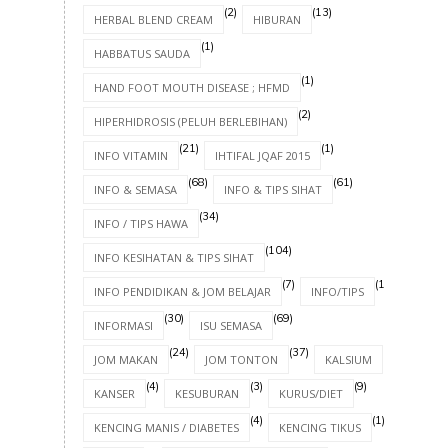
(2)
(13)
HERBAL BLEND CREAM
HIBURAN
(1)
HABBATUS SAUDA
(1)
HAND FOOT MOUTH DISEASE ; HFMD
(2)
HIPERHIDROSIS (PELUH BERLEBIHAN)
(21)
(1)
INFO VITAMIN
IHTIFAL JQAF 2015
(68)
(61)
INFO & SEMASA
INFO & TIPS SIHAT
(34)
INFO / TIPS HAWA
(104)
INFO KESIHATAN & TIPS SIHAT
(7)
(17)
INFO PENDIDIKAN & JOM BELAJAR
INFO/TIPS
(30)
(69)
INFORMASI
ISU SEMASA
(24)
(37)
(4)
JOM MAKAN
JOM TONTON
KALSIUM
(4)
(3)
(9)
KANSER
KESUBURAN
KURUS/DIET
(4)
(1)
KENCING MANIS / DIABETES
KENCING TIKUS