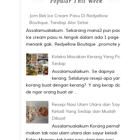
Popular This Week
Jom Beli Ice Cream Pasu Di Redyellow
Boutique, Tandop Alor Setar.
Assalamualaikum.. Sekarang mana2 pun pasai
Ice cream pasu ni..tengok dalam ada 1 page ni
menarik gak.. Redyellow Boutique ..promote joi...
Koleksi Masakan Kerang Yang Pasti
Sedap
Assalamualaikum.. Se dapnya
kerang. Selalunya resepi apa yang
korang buat dengan kerang? Y ang kerap dok
de ngar orang buat air ...
Resepi Nasi Ulam Utara dan Sayur
Keladi Yang Sedap dan Mudah
Dibuat
Assalamualaikum Korang pernah
makan tak nasi ulam utara dan sayur keladi .
Kalau Mommy tak kata nasi ulam tapi nasi