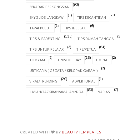
(93)
SEKADAR PERKONGSIAN
(1)
(20)
SKYGLIDE LANGKAWI
TIPS KECANTIKAN
(1)
(6)
TAPAI PULUT
TIPS & LELAKI
(113)
(30)
TIPS & PARENTING
TIPS RUMAH TANGGA
(3)
(64)
TIPS UNTUK PELAJAR
TIPS/PETUA
(2)
(18)
(2)
TOMYAM
TRIP/HOLIDAY
UMRAH
(2)
URTICARIA ( GEGATA / KELOPAK GARAM )
(20)
(1)
VIRAL/TRENDING
ADVERTORIAL
(83)
(7)
ILMIAH/TAZKIRAH/AMALAM/DOA
VARIASI
CREATED WITH
BY
BEAUTYTEMPLATES