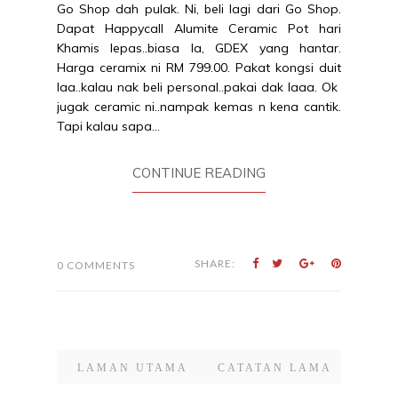
Go Shop dah pulak. Ni, beli lagi dari Go Shop.
Dapat Happycall Alumite Ceramic Pot hari
Khamis lepas..biasa la, GDEX yang hantar.
Harga ceramix ni RM 799.00. Pakat kongsi duit
laa..kalau nak beli personal..pakai dak laaa. Ok
jugak ceramic ni..nampak kemas n kena cantik.
Tapi kalau sapa...
CONTINUE READING
SHARE:
0 COMMENTS
LAMAN UTAMA
CATATAN LAMA