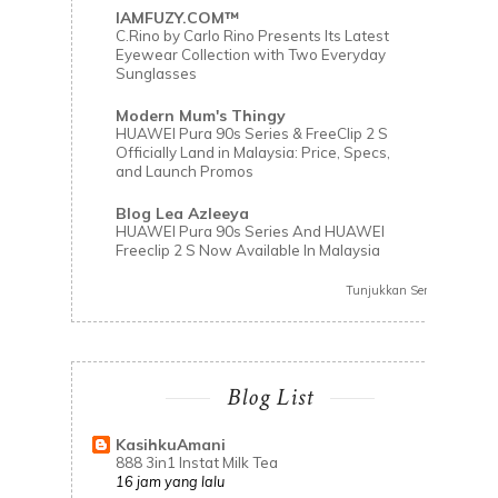
IAMFUZY.COM™
C.Rino by Carlo Rino Presents Its Latest
Eyewear Collection with Two Everyday
Sunglasses
Modern Mum's Thingy
HUAWEI Pura 90s Series & FreeClip 2 S
Officially Land in Malaysia: Price, Specs,
and Launch Promos
Blog Lea Azleeya
HUAWEI Pura 90s Series And HUAWEI
Freeclip 2 S Now Available In Malaysia
Tunjukkan Semua
Blog List
KasihkuAmani
888 3in1 Instat Milk Tea
16 jam yang lalu