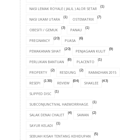
(1)
NASI LEMAK ROYALE ( JALIL ) ALOR SETAR
(1)
(7)
NASI UKAM UTARA
OSTEMATRIX
(3)
(1)
OBESITI / GEMUK
PANAU
(20)
(6)
PREGNANCY
PUASA
(20)
(9)
PEMAKANAN SIHAT
PENJAGAAN KULIT
(8)
(1)
PERLUKAN BANTUAN
PLACENTO
(2)
(2)
(8)
PROPERTY
RESDUNG
RAMADHAN 2015
(138)
(84)
(43)
RESEPI
REVIEW
SHAKLEE
(1)
SLIPPED DISC
(1)
SUBCONJUNCTIVAL HAEMORRHAGE.
(4)
(2)
SALAK DENAI CHALET
SAWAN
(1)
SAYUR KELADI
(5)
SEBUAH KISAH TENTANG KEHIDUPAN