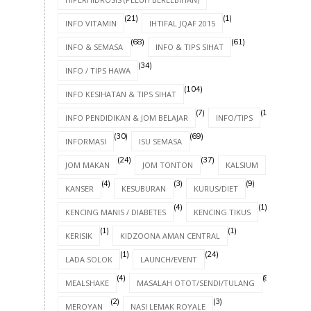
(21)
(1)
INFO VITAMIN
IHTIFAL JQAF 2015
(68)
(61)
INFO & SEMASA
INFO & TIPS SIHAT
(34)
INFO / TIPS HAWA
(104)
INFO KESIHATAN & TIPS SIHAT
(7)
(17)
INFO PENDIDIKAN & JOM BELAJAR
INFO/TIPS
(30)
(69)
INFORMASI
ISU SEMASA
(24)
(37)
(4)
JOM MAKAN
JOM TONTON
KALSIUM
(4)
(3)
(9)
KANSER
KESUBURAN
KURUS/DIET
(4)
(1)
KENCING MANIS / DIABETES
KENCING TIKUS
(1)
(1)
KERISIK
KIDZOONA AMAN CENTRAL
(1)
(24)
LADA SOLOK
LAUNCH/EVENT
(4)
(8)
MEALSHAKE
MASALAH OTOT/SENDI/TULANG
(2)
(3)
MEROYAN
NASI LEMAK ROYALE