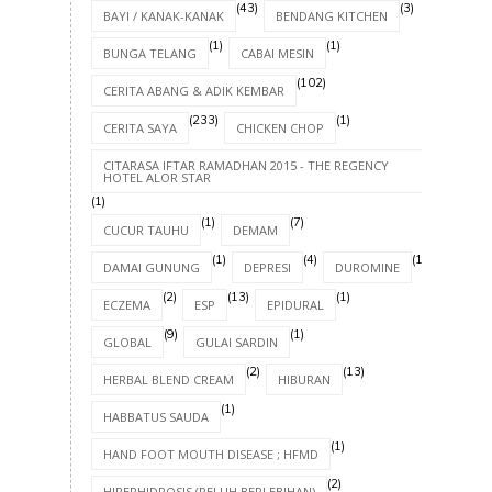
(43)
(3)
BAYI / KANAK-KANAK
BENDANG KITCHEN
(1)
(1)
BUNGA TELANG
CABAI MESIN
(102)
CERITA ABANG & ADIK KEMBAR
(233)
(1)
CERITA SAYA
CHICKEN CHOP
CITARASA IFTAR RAMADHAN 2015 - THE REGENCY
HOTEL ALOR STAR
(1)
(1)
(7)
CUCUR TAUHU
DEMAM
(1)
(4)
(1)
DAMAI GUNUNG
DEPRESI
DUROMINE
(2)
(13)
(1)
ECZEMA
ESP
EPIDURAL
(9)
(1)
GLOBAL
GULAI SARDIN
(2)
(13)
HERBAL BLEND CREAM
HIBURAN
(1)
HABBATUS SAUDA
(1)
HAND FOOT MOUTH DISEASE ; HFMD
(2)
HIPERHIDROSIS (PELUH BERLEBIHAN)