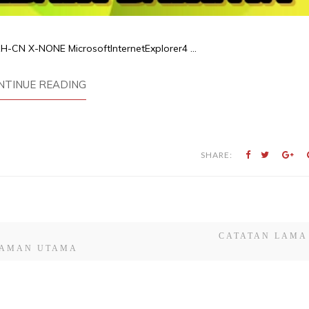
 ZH-CN X-NONE MicrosoftInternetExplorer4
...
NTINUE READING
SHARE:
CATATAN LAMA
AMAN UTAMA