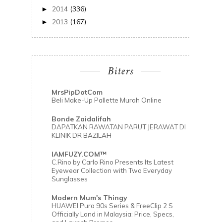
2014
(336)
►
2013
(167)
►
Biters
MrsPipDotCom
Beli Make-Up Pallette Murah Online
Bonde Zaidalifah
DAPATKAN RAWATAN PARUT JERAWAT DI
KLINIK DR BAZILAH
IAMFUZY.COM™
C.Rino by Carlo Rino Presents Its Latest
Eyewear Collection with Two Everyday
Sunglasses
Modern Mum's Thingy
HUAWEI Pura 90s Series & FreeClip 2 S
Officially Land in Malaysia: Price, Specs,