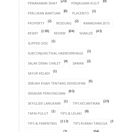
(20)
(9)
PEMAKANAN SIHAT
PENJAGAAN KULIT
(8)
(1)
PERLUKAN BANTUAN
PLACENTO
(2)
(2)
(8)
PROPERTY
RESDUNG
RAMADHAN 2015
(138)
(84)
(43)
RESEPI
REVIEW
SHAKLEE
(1)
SLIPPED DISC
(1)
SUBCONJUNCTIVAL HAEMORRHAGE.
(4)
(2)
SALAK DENAI CHALET
SAWAN
(1)
SAYUR KELADI
(5)
SEBUAH KISAH TENTANG KEHIDUPAN
(93)
SEKADAR PERKONGSIAN
(1)
(20)
SKYGLIDE LANGKAWI
TIPS KECANTIKAN
(1)
(6)
TAPAI PULUT
TIPS & LELAKI
(113)
(30)
TIPS & PARENTING
TIPS RUMAH TANGGA
(3)
(64)