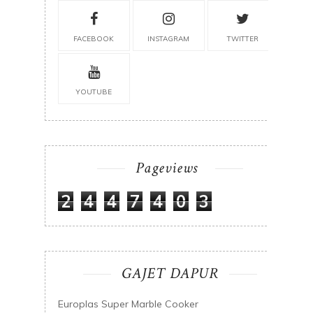
FACEBOOK
INSTAGRAM
TWITTER
YOUTUBE
Pageviews
2
4
4
7
4
0
3
GAJET DAPUR
Europlas Super Marble Cooker