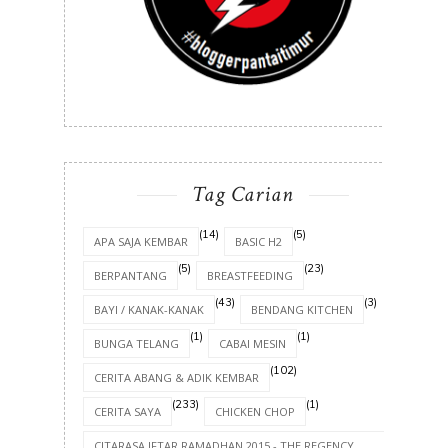
Tag Carian
(14)
(5)
APA SAJA KEMBAR
BASIC H2
(5)
(23)
BERPANTANG
BREASTFEEDING
(43)
(3)
BAYI / KANAK-KANAK
BENDANG KITCHEN
(1)
(1)
BUNGA TELANG
CABAI MESIN
(102)
CERITA ABANG & ADIK KEMBAR
(233)
(1)
CERITA SAYA
CHICKEN CHOP
CITARASA IFTAR RAMADHAN 2015 - THE REGENCY