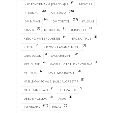
(7)
(17)
INFO PENDIDIKAN & JOM BELAJAR
INFO/TIPS
(30)
(69)
INFORMASI
ISU SEMASA
(24)
(37)
(4)
JOM MAKAN
JOM TONTON
KALSIUM
(4)
(3)
(9)
KANSER
KESUBURAN
KURUS/DIET
(4)
(1)
KENCING MANIS / DIABETES
KENCING TIKUS
(1)
(1)
KERISIK
KIDZOONA AMAN CENTRAL
(1)
(24)
LADA SOLOK
LAUNCH/EVENT
(4)
(8)
MEALSHAKE
MASALAH OTOT/SENDI/TULANG
(2)
(3)
MEROYAN
NASI LEMAK ROYALE
(1)
NASI LEMAK ROYALE ( JALIL ) ALOR SETAR
(1)
(7)
NASI UKAM UTARA
OSTEMATRIX
(3)
(1)
OBESITI / GEMUK
PANAU
(20)
(6)
PREGNANCY
PUASA