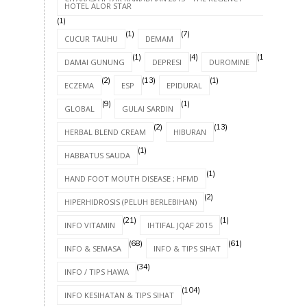
HOTEL ALOR STAR
(1)
(1)
(7)
CUCUR TAUHU
DEMAM
(1)
(4)
(1)
DAMAI GUNUNG
DEPRESI
DUROMINE
(2)
(13)
(1)
ECZEMA
ESP
EPIDURAL
(9)
(1)
GLOBAL
GULAI SARDIN
(2)
(13)
HERBAL BLEND CREAM
HIBURAN
(1)
HABBATUS SAUDA
(1)
HAND FOOT MOUTH DISEASE ; HFMD
(2)
HIPERHIDROSIS (PELUH BERLEBIHAN)
(21)
(1)
INFO VITAMIN
IHTIFAL JQAF 2015
(68)
(61)
INFO & SEMASA
INFO & TIPS SIHAT
(34)
INFO / TIPS HAWA
(104)
INFO KESIHATAN & TIPS SIHAT