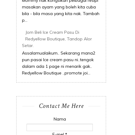
Mommy nak kongsikan pelbagai resipi
masakan ayam yang boleh kita cuba
bila - bila masa yang kita nak. Tambah
p...
Jom Beli Ice Cream Pasu Di
Redyellow Boutique, Tandop Alor
Setar.
Assalamualaikum.. Sekarang mana2
pun pasai Ice cream pasu ni..tengok
dalam ada 1 page ni menarik gak..
Redyellow Boutique ..promote joi...
Contact Me Here
Nama
E-mel
*