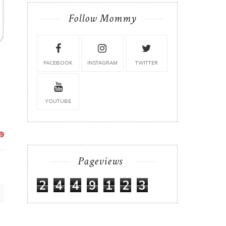
Follow Mommy
FACEBOOK
INSTAGRAM
TWITTER
YOUTUBE
Pageviews
2
4
4
9
1
2
3