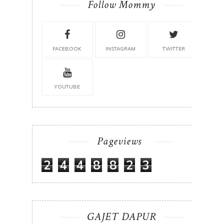
Follow Mommy
FACEBOOK
INSTAGRAM
TWITTER
YOUTUBE
Pageviews
2
4
4
8
8
2
3
GAJET DAPUR