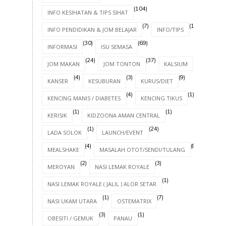
(104)
INFO KESIHATAN & TIPS SIHAT
(7)
(17)
INFO PENDIDIKAN & JOM BELAJAR
INFO/TIPS
(30)
(69)
INFORMASI
ISU SEMASA
(24)
(37)
(4)
JOM MAKAN
JOM TONTON
KALSIUM
(4)
(3)
(9)
KANSER
KESUBURAN
KURUS/DIET
(4)
(1)
KENCING MANIS / DIABETES
KENCING TIKUS
(1)
(1)
KERISIK
KIDZOONA AMAN CENTRAL
(1)
(24)
LADA SOLOK
LAUNCH/EVENT
(4)
(8)
MEALSHAKE
MASALAH OTOT/SENDI/TULANG
(2)
(3)
MEROYAN
NASI LEMAK ROYALE
(1)
NASI LEMAK ROYALE ( JALIL ) ALOR SETAR
(1)
(7)
NASI UKAM UTARA
OSTEMATRIX
(3)
(1)
OBESITI / GEMUK
PANAU