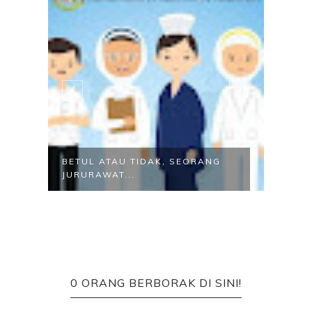
NG
BETUL ATAU TIDAK, SEORANG
10 F
JURURAWAT...
TAHU
0 ORANG BERBORAK DI SINI!