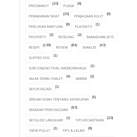
(20)
(6)
PREGNANCY
PUASA
(20)
(9)
PEMAKANAN SIHAT
PENJAGAAN KULIT
(8)
(1)
PERLUKAN BANTUAN
PLACENTO
(2)
(2)
(8)
PROPERTY
RESDUNG
RAMADHAN 2015
(138)
(84)
(43)
RESEPI
REVIEW
SHAKLEE
(1)
SLIPPED DISC
(1)
SUBCONJUNCTIVAL HAEMORRHAGE.
(4)
(2)
SALAK DENAI CHALET
SAWAN
(1)
SAYUR KELADI
(5)
SEBUAH KISAH TENTANG KEHIDUPAN
(93)
SEKADAR PERKONGSIAN
(1)
(20)
SKYGLIDE LANGKAWI
TIPS KECANTIKAN
(1)
(6)
TAPAI PULUT
TIPS & LELAKI