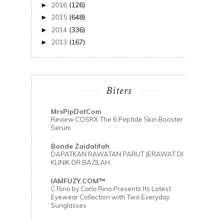
2016
(126)
►
2015
(648)
►
2014
(336)
►
2013
(167)
►
Biters
MrsPipDotCom
Review COSRX The 6 Peptide Skin Booster
Serum
Bonde Zaidalifah
DAPATKAN RAWATAN PARUT JERAWAT DI
KLINIK DR BAZILAH
IAMFUZY.COM™
C.Rino by Carlo Rino Presents Its Latest
Eyewear Collection with Two Everyday
Sunglasses