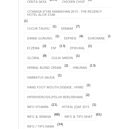
CERITA SAYA
CHICKEN CHOP
CITARASA IFTAR RAMADHAN 2015 - THE REGENCY
HOTEL ALOR STAR
(1)
(1)
(7)
CUCUR TAUHU
DEMAM
(1)
(4)
(1)
DAMAI GUNUNG
DEPRESI
DUROMINE
(2)
(13)
(1)
ECZEMA
ESP
EPIDURAL
(9)
(1)
GLOBAL
GULAI SARDIN
(2)
(13)
HERBAL BLEND CREAM
HIBURAN
(1)
HABBATUS SAUDA
(1)
HAND FOOT MOUTH DISEASE ; HFMD
(2)
HIPERHIDROSIS (PELUH BERLEBIHAN)
(21)
(1)
INFO VITAMIN
IHTIFAL JQAF 2015
(68)
(61)
INFO & SEMASA
INFO & TIPS SIHAT
(34)
INFO / TIPS HAWA