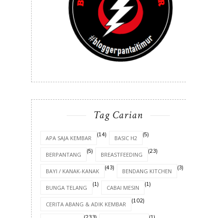
Tag Carian
(14)
(5)
APA SAJA KEMBAR
BASIC H2
(5)
(23)
BERPANTANG
BREASTFEEDING
(43)
(3)
BAYI / KANAK-KANAK
BENDANG KITCHEN
(1)
(1)
BUNGA TELANG
CABAI MESIN
(102)
CERITA ABANG & ADIK KEMBAR
(233)
(1)