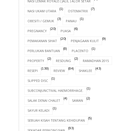
NASI LEMAK ROYALE ( JALIL ) ALOR SETAR
(1)
(7)
NASI UKAM UTARA
OSTEMATRIX
(3)
(1)
OBESITI / GEMUK
PANAU
(20)
(6)
PREGNANCY
PUASA
(20)
(9)
PEMAKANAN SIHAT
PENJAGAAN KULIT
(8)
(1)
PERLUKAN BANTUAN
PLACENTO
(2)
(2)
(8)
PROPERTY
RESDUNG
RAMADHAN 2015
(138)
(84)
(43)
RESEPI
REVIEW
SHAKLEE
(1)
SLIPPED DISC
(1)
SUBCONJUNCTIVAL HAEMORRHAGE.
(4)
(2)
SALAK DENAI CHALET
SAWAN
(1)
SAYUR KELADI
(5)
SEBUAH KISAH TENTANG KEHIDUPAN
(93)
SEKADAR PERKONGSIAN