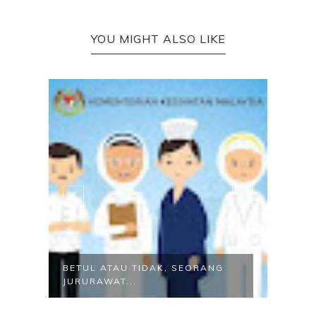
YOU MIGHT ALSO LIKE
NG
BETUL ATAU TIDAK, SEORANG
10 F
JURURAWAT...
TAHU