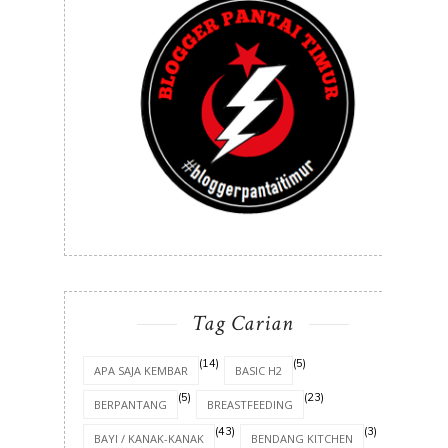
Tag Carian
(14)
(5)
APA SAJA KEMBAR
BASIC H2
(5)
(23)
BERPANTANG
BREASTFEEDING
(43)
(3)
BAYI / KANAK-KANAK
BENDANG KITCHEN