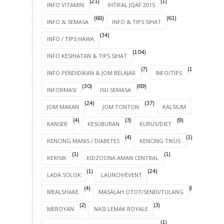
(21)
(1)
INFO VITAMIN
IHTIFAL JQAF 2015
(68)
(61)
INFO & SEMASA
INFO & TIPS SIHAT
(34)
INFO / TIPS HAWA
(104)
INFO KESIHATAN & TIPS SIHAT
(7)
(17)
INFO PENDIDIKAN & JOM BELAJAR
INFO/TIPS
(30)
(69)
INFORMASI
ISU SEMASA
(24)
(37)
(4)
JOM MAKAN
JOM TONTON
KALSIUM
(4)
(3)
(9)
KANSER
KESUBURAN
KURUS/DIET
(4)
(1)
KENCING MANIS / DIABETES
KENCING TIKUS
(1)
(1)
KERISIK
KIDZOONA AMAN CENTRAL
(1)
(24)
LADA SOLOK
LAUNCH/EVENT
(4)
(8)
MEALSHAKE
MASALAH OTOT/SENDI/TULANG
(2)
(3)
MEROYAN
NASI LEMAK ROYALE
(1)