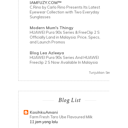
IAMFUZY.COM™
C.Rino by Carlo Rino Presents Its Latest
Eyewear Collection with Two Everyday
Sunglasses
Modern Mum's Thingy
HUAWEI Pura 90s Series & FreeClip 2 S
Officially Land in Malaysia: Price, Specs,
and Launch Promos
Blog Lea Azleeya
HUAWEI Pura 90s Series And HUAWEI
Freeclip 2 S Now Available In Malaysia
Tunjukkan Semua
Blog List
KasihkuAmani
Farm Fresh Taro Ube Flavoured Milk
11 jam yang lalu