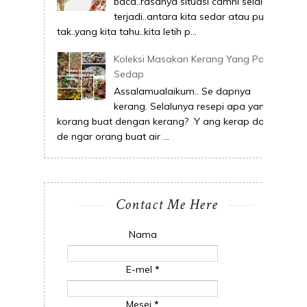
baca..rasanya situasi camni selalu
terjadi..antara kita sedar atau pun
tak..yang kita tahu..kita letih p...
Koleksi Masakan Kerang Yang Pasti
Sedap
Assalamualaikum.. Se dapnya
kerang. Selalunya resepi apa yang
korang buat dengan kerang? Y ang kerap dok
de ngar orang buat air ...
Contact Me Here
Nama
E-mel
*
Mesej
*