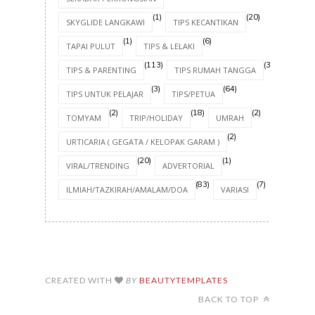
(1)
(20)
SKYGLIDE LANGKAWI
TIPS KECANTIKAN
(1)
(6)
TAPAI PULUT
TIPS & LELAKI
(113)
(30)
TIPS & PARENTING
TIPS RUMAH TANGGA
(3)
(64)
TIPS UNTUK PELAJAR
TIPS/PETUA
(2)
(18)
(2)
TOMYAM
TRIP/HOLIDAY
UMRAH
(2)
URTICARIA ( GEGATA / KELOPAK GARAM )
(20)
(1)
VIRAL/TRENDING
ADVERTORIAL
(83)
(7)
ILMIAH/TAZKIRAH/AMALAM/DOA
VARIASI
CREATED WITH
BY
BEAUTYTEMPLATES
BACK TO TOP