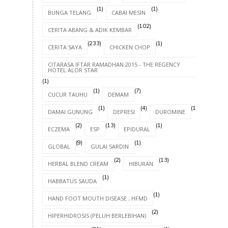
(1)
(1)
BUNGA TELANG
CABAI MESIN
(102)
CERITA ABANG & ADIK KEMBAR
(233)
(1)
CERITA SAYA
CHICKEN CHOP
CITARASA IFTAR RAMADHAN 2015 - THE REGENCY
HOTEL ALOR STAR
(1)
(1)
(7)
CUCUR TAUHU
DEMAM
(1)
(4)
(1)
DAMAI GUNUNG
DEPRESI
DUROMINE
(2)
(13)
(1)
ECZEMA
ESP
EPIDURAL
(9)
(1)
GLOBAL
GULAI SARDIN
(2)
(13)
HERBAL BLEND CREAM
HIBURAN
(1)
HABBATUS SAUDA
(1)
HAND FOOT MOUTH DISEASE ; HFMD
(2)
HIPERHIDROSIS (PELUH BERLEBIHAN)