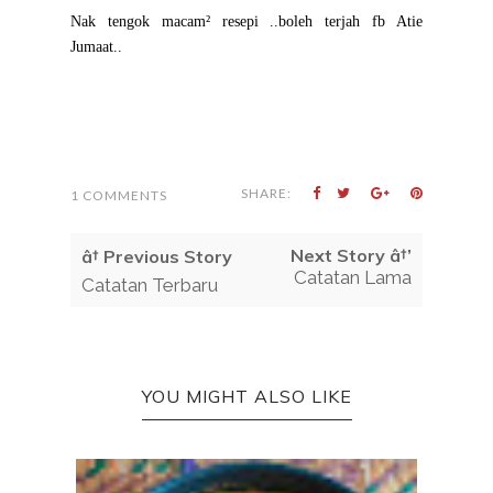
Nak tengok macam² resepi ..boleh terjah fb Atie
Jumaat..
SHARE:
1 COMMENTS
Next Story â†’
â† Previous Story
Catatan Lama
Catatan Terbaru
YOU MIGHT ALSO LIKE