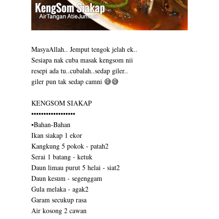
MasyaAllah.. Jemput tengok jelah ek..
Sesiapa nak cuba masak kengsom nii
resepi ada tu..cubalah..sedap giler..
giler pun tak sedap camni 😅😅
KENGSOM SIAKAP
••••••••••••••••••
▪️Bahan-Bahan
Ikan siakap 1 ekor
Kangkung 5 pokok - patah2
Serai 1 batang - ketuk
Daun limau purut 5 helai - siat2
Daun kesum - segenggam
Gula melaka - agak2
Garam secukup rasa
Air kosong 2 cawan