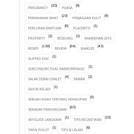
(20)
(6)
PREGNANCY
PUASA
(20)
(9)
PEMAKANAN SIHAT
PENJAGAAN KULIT
(8)
(1)
PERLUKAN BANTUAN
PLACENTO
(2)
(2)
(8)
PROPERTY
RESDUNG
RAMADHAN 2015
(138)
(84)
(43)
RESEPI
REVIEW
SHAKLEE
(1)
SLIPPED DISC
(1)
SUBCONJUNCTIVAL HAEMORRHAGE.
(4)
(2)
SALAK DENAI CHALET
SAWAN
(1)
SAYUR KELADI
(5)
SEBUAH KISAH TENTANG KEHIDUPAN
(93)
SEKADAR PERKONGSIAN
(1)
(20)
SKYGLIDE LANGKAWI
TIPS KECANTIKAN
(1)
(6)
TAPAI PULUT
TIPS & LELAKI