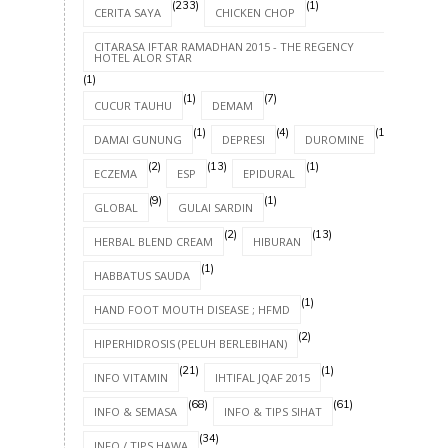
(233)
(1)
CERITA SAYA
CHICKEN CHOP
CITARASA IFTAR RAMADHAN 2015 - THE REGENCY
HOTEL ALOR STAR
(1)
(1)
(7)
CUCUR TAUHU
DEMAM
(1)
(4)
(1)
DAMAI GUNUNG
DEPRESI
DUROMINE
(2)
(13)
(1)
ECZEMA
ESP
EPIDURAL
(9)
(1)
GLOBAL
GULAI SARDIN
(2)
(13)
HERBAL BLEND CREAM
HIBURAN
(1)
HABBATUS SAUDA
(1)
HAND FOOT MOUTH DISEASE ; HFMD
(2)
HIPERHIDROSIS (PELUH BERLEBIHAN)
(21)
(1)
INFO VITAMIN
IHTIFAL JQAF 2015
(68)
(61)
INFO & SEMASA
INFO & TIPS SIHAT
(34)
INFO / TIPS HAWA