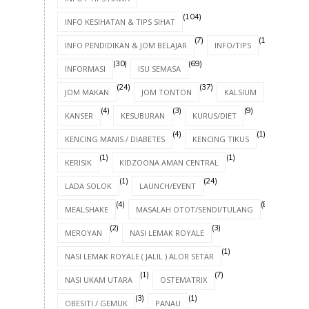
(104)
INFO KESIHATAN & TIPS SIHAT
(7)
(17)
INFO PENDIDIKAN & JOM BELAJAR
INFO/TIPS
(30)
(69)
INFORMASI
ISU SEMASA
(24)
(37)
(4)
JOM MAKAN
JOM TONTON
KALSIUM
(4)
(3)
(9)
KANSER
KESUBURAN
KURUS/DIET
(4)
(1)
KENCING MANIS / DIABETES
KENCING TIKUS
(1)
(1)
KERISIK
KIDZOONA AMAN CENTRAL
(1)
(24)
LADA SOLOK
LAUNCH/EVENT
(4)
(8)
MEALSHAKE
MASALAH OTOT/SENDI/TULANG
(2)
(3)
MEROYAN
NASI LEMAK ROYALE
(1)
NASI LEMAK ROYALE ( JALIL ) ALOR SETAR
(1)
(7)
NASI UKAM UTARA
OSTEMATRIX
(3)
(1)
OBESITI / GEMUK
PANAU