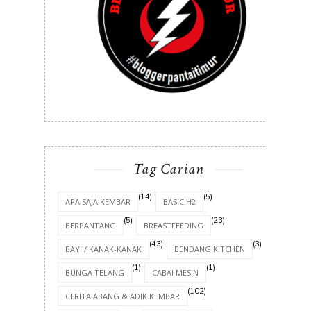
Tag Carian
(14)
(5)
APA SAJA KEMBAR
BASIC H2
(5)
(23)
BERPANTANG
BREASTFEEDING
(43)
(3)
BAYI / KANAK-KANAK
BENDANG KITCHEN
(1)
(1)
BUNGA TELANG
CABAI MESIN
(102)
CERITA ABANG & ADIK KEMBAR