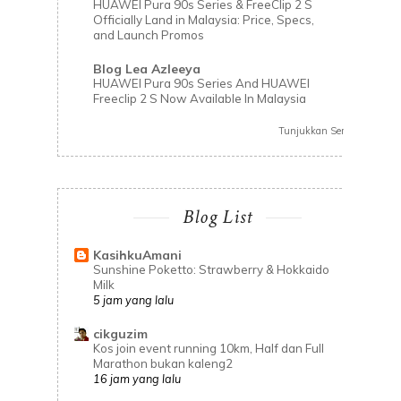
HUAWEI Pura 90s Series & FreeClip 2 S
Officially Land in Malaysia: Price, Specs,
and Launch Promos
Blog Lea Azleeya
HUAWEI Pura 90s Series And HUAWEI
Freeclip 2 S Now Available In Malaysia
Tunjukkan Semua
Blog List
KasihkuAmani
Sunshine Poketto: Strawberry & Hokkaido
Milk
5 jam yang lalu
cikguzim
Kos join event running 10km, Half dan Full
Marathon bukan kaleng2
16 jam yang lalu