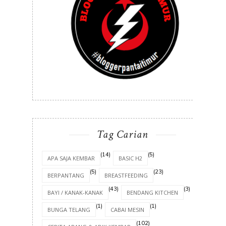
Tag Carian
(14)
(5)
APA SAJA KEMBAR
BASIC H2
(5)
(23)
BERPANTANG
BREASTFEEDING
(43)
(3)
BAYI / KANAK-KANAK
BENDANG KITCHEN
(1)
(1)
BUNGA TELANG
CABAI MESIN
(102)