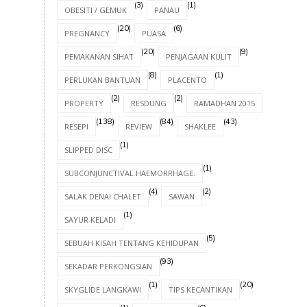
(3)
(1)
OBESITI / GEMUK
PANAU
(20)
(6)
PREGNANCY
PUASA
(20)
(9)
PEMAKANAN SIHAT
PENJAGAAN KULIT
(8)
(1)
PERLUKAN BANTUAN
PLACENTO
(2)
(2)
(8)
PROPERTY
RESDUNG
RAMADHAN 2015
(138)
(84)
(43)
RESEPI
REVIEW
SHAKLEE
(1)
SLIPPED DISC
(1)
SUBCONJUNCTIVAL HAEMORRHAGE.
(4)
(2)
SALAK DENAI CHALET
SAWAN
(1)
SAYUR KELADI
(5)
SEBUAH KISAH TENTANG KEHIDUPAN
(93)
SEKADAR PERKONGSIAN
(1)
(20)
SKYGLIDE LANGKAWI
TIPS KECANTIKAN