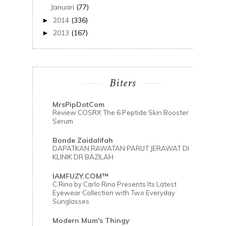
Januari
(77)
2014
(336)
►
2013
(167)
►
Biters
MrsPipDotCom
Review COSRX The 6 Peptide Skin Booster
Serum
Bonde Zaidalifah
DAPATKAN RAWATAN PARUT JERAWAT DI
KLINIK DR BAZILAH
IAMFUZY.COM™
C.Rino by Carlo Rino Presents Its Latest
Eyewear Collection with Two Everyday
Sunglasses
Modern Mum's Thingy