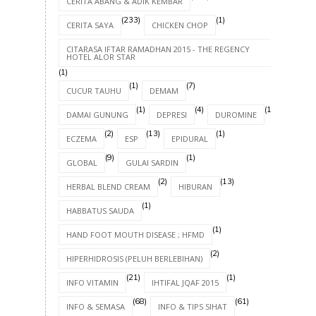
CERITA ABANG & ADIK KEMBAR
(233)
(1)
CERITA SAYA
CHICKEN CHOP
CITARASA IFTAR RAMADHAN 2015 - THE REGENCY
HOTEL ALOR STAR
(1)
(1)
(7)
CUCUR TAUHU
DEMAM
(1)
(4)
(1)
DAMAI GUNUNG
DEPRESI
DUROMINE
(2)
(13)
(1)
ECZEMA
ESP
EPIDURAL
(9)
(1)
GLOBAL
GULAI SARDIN
(2)
(13)
HERBAL BLEND CREAM
HIBURAN
(1)
HABBATUS SAUDA
(1)
HAND FOOT MOUTH DISEASE ; HFMD
(2)
HIPERHIDROSIS (PELUH BERLEBIHAN)
(21)
(1)
INFO VITAMIN
IHTIFAL JQAF 2015
(68)
(61)
INFO & SEMASA
INFO & TIPS SIHAT