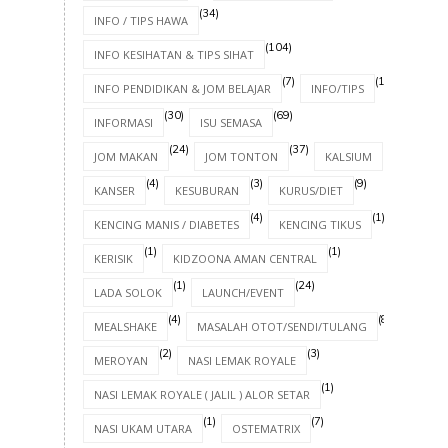
(34)
INFO / TIPS HAWA
(104)
INFO KESIHATAN & TIPS SIHAT
(7)
(17)
INFO PENDIDIKAN & JOM BELAJAR
INFO/TIPS
(30)
(69)
INFORMASI
ISU SEMASA
(24)
(37)
(4)
JOM MAKAN
JOM TONTON
KALSIUM
(4)
(3)
(9)
KANSER
KESUBURAN
KURUS/DIET
(4)
(1)
KENCING MANIS / DIABETES
KENCING TIKUS
(1)
(1)
KERISIK
KIDZOONA AMAN CENTRAL
(1)
(24)
LADA SOLOK
LAUNCH/EVENT
(4)
(8)
MEALSHAKE
MASALAH OTOT/SENDI/TULANG
(2)
(3)
MEROYAN
NASI LEMAK ROYALE
(1)
NASI LEMAK ROYALE ( JALIL ) ALOR SETAR
(1)
(7)
NASI UKAM UTARA
OSTEMATRIX