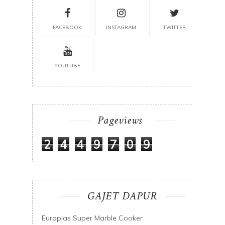
FACEBOOK
INSTAGRAM
TWITTER
YOUTUBE
Pageviews
2
4
4
9
7
0
9
GAJET DAPUR
Europlas Super Marble Cooker